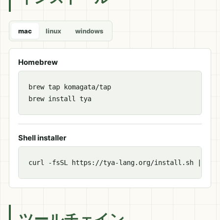
mac
linux
windows
Homebrew
brew tap komagata/tap

brew install tya
Shell installer
curl -fsSL https://tya-lang.org/install.sh | sh
ツールチェイン